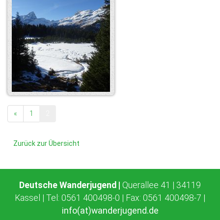
«
1
2
Zurück zur Übersicht
Deutsche Wanderjugend |
Querallee 41 | 34119
Kassel | Tel: 0561 400498-0 | Fax: 0561 400498-7 |
info(at)wanderjugend.de