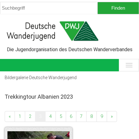
Die Jugendorganisation des Deutschen Wanderverbandes
Bildergalerie Deutsche Wanderjugend
Trekkingtour Albanien 2023
«
1
2
3
4
5
6
7
8
9
»