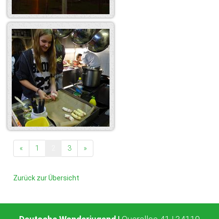
«
1
2
3
»
Zurück zur Übersicht