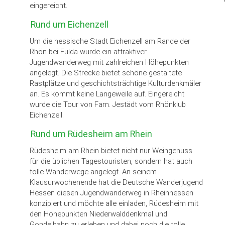
eingereicht.
Rund um Eichenzell
Um die hessische Stadt Eichenzell am Rande der
Rhön bei Fulda wurde ein attraktiver
Jugendwanderweg mit zahlreichen Höhepunkten
angelegt. Die Strecke bietet schöne gestaltete
Rastplätze und geschichtsträchtige Kulturdenkmäler
an. Es kommt keine Langeweile auf. Eingereicht
wurde die Tour von Fam. Jestädt vom Rhönklub
Eichenzell.
Rund um Rüdesheim am Rhein
Rüdesheim am Rhein bietet nicht nur Weingenuss
für die üblichen Tagestouristen, sondern hat auch
tolle Wanderwege angelegt. An seinem
Klausurwochenende hat die Deutsche Wanderjugend
Hessen diesen Jugendwanderweg in Rheinhessen
konzipiert und möchte alle einladen, Rüdesheim mit
den Höhepunkten Niederwalddenkmal und
Gondelbahn zu erleben und dabei noch die tolle