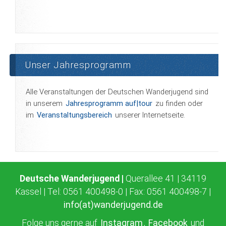
Unser Jahresprogramm
Alle Veranstaltungen der Deutschen Wanderjugend sind
in unserem
Jahresprogramm auf|tour
zu finden oder
im
Veranstaltungsbereich
unserer Internetseite.
Deutsche Wanderjugend |
Querallee 41 | 34119
Kassel | Tel: 0561 400498-0 | Fax: 0561 400498-7 |
info(at)wanderjugend.de
Folge uns gerne auf
Instagram
,
Facebook
und