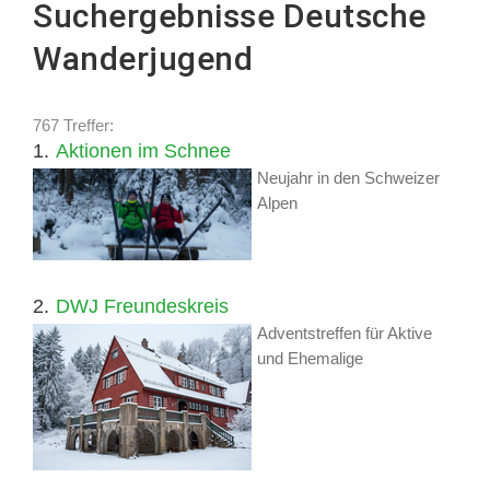
Suchergebnisse Deutsche
Wanderjugend
767 Treffer:
1.
Aktionen im Schnee
Neujahr in den Schweizer
Alpen
2.
DWJ Freundeskreis
Adventstreffen für Aktive
und Ehemalige