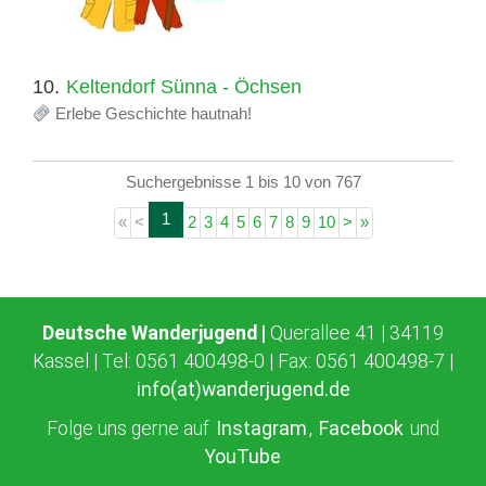
10.
Keltendorf Sünna - Öchsen
Erlebe Geschichte hautnah!
Suchergebnisse 1 bis 10 von 767
1
«
<
2
3
4
5
6
7
8
9
10
>
»
Deutsche Wanderjugend |
Querallee 41 | 34119
Kassel | Tel: 0561 400498-0 | Fax: 0561 400498-7 |
info(at)wanderjugend.de
Folge uns gerne auf
Instagram
,
Facebook
und
YouTube