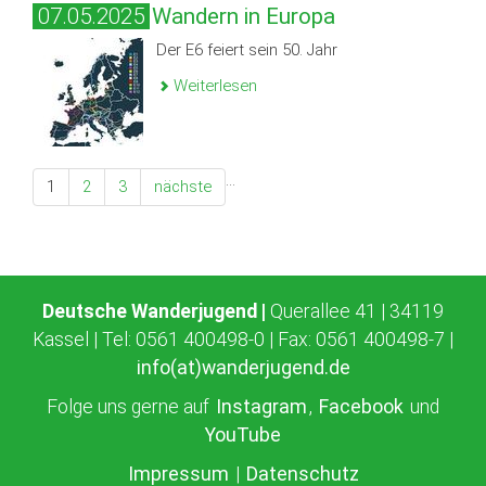
07.05.2025
Wandern in Europa
Der E6 feiert sein 50. Jahr
Weiterlesen
…
1
2
3
nächste
Deutsche Wanderjugend |
Querallee 41 | 34119
Kassel | Tel: 0561 400498-0 | Fax: 0561 400498-7 |
info(at)wanderjugend.de
Folge uns gerne auf
Instagram
,
Facebook
und
YouTube
Impressum
|
Datenschutz