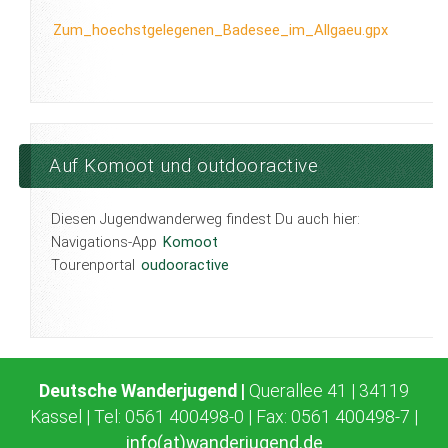
Zum_hoechstgelegenen_Badesee_im_Allgaeu.gpx
Auf Komoot und outdooractive
Diesen Jugendwanderweg findest Du auch hier:
Navigations-App
Komoot
Tourenportal
oudooractive
Deutsche Wanderjugend |
Querallee 41 | 34119
Kassel | Tel: 0561 400498-0 | Fax: 0561 400498-7 |
info(at)wanderjugend.de