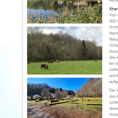
verbi
Star
Von d
300 
Ortst
Nach 
Natu
Schac
Auss
des 
km l
sollt
word
aufg
Der 
des 
schli
diese
Höhen