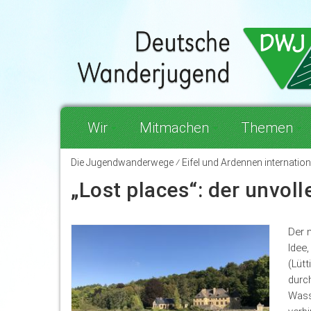
Wir
Mitmachen
Themen
Die Jugendwanderwege ⁄ Eifel und Ardennen internation
„Lost places“: der unvo
Der n
Idee
(Lütt
durc
Wass