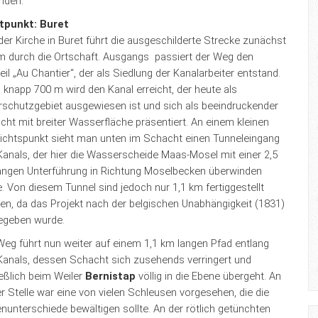
nden.
tpunkt: Buret
er Kirche in Buret führt die ausgeschilderte Strecke zunächst
m durch die Ortschaft. Ausgangs passiert der Weg den
eil „Au Chantier“, der als Siedlung der Kanalarbeiter entstand.
knapp 700 m wird den Kanal erreicht, der heute als
rschutzgebiet ausgewiesen ist und sich als beeindruckender
ht mit breiter Wasserfläche präsentiert. An einem kleinen
ichtspunkt sieht man unten im Schacht einen Tunneleingang
Kanals, der hier die Wasserscheide Maas-Mosel mit einer 2,5
angen Unterführung in Richtung Moselbecken überwinden
e. Von diesem Tunnel sind jedoch nur 1,1 km fertiggestellt
en, da das Projekt nach der belgischen Unabhängigkeit (1831)
egeben wurde.
Weg führt nun weiter auf einem 1,1 km langen Pfad entlang
Kanals, dessen Schacht sich zusehends verringert und
eßlich beim Weiler
Bernistap
völlig in die Ebene übergeht. An
r Stelle war eine von vielen Schleusen vorgesehen, die die
unterschiede bewältigen sollte. An der rötlich getünchten