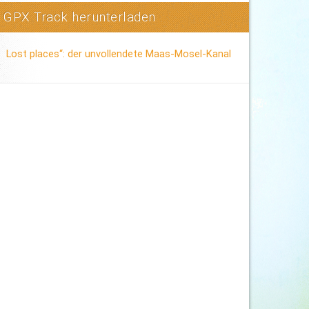
GPX Track herunterladen
Lost places“: der unvollendete Maas-Mosel-Kanal