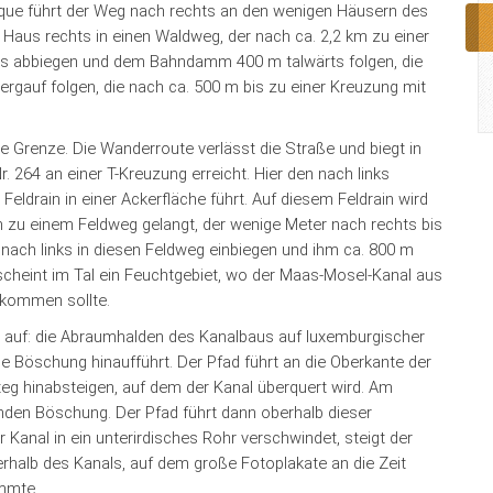
que führt der Weg nach rechts an den wenigen Häusern des
n Haus rechts in einen Waldweg, der nach ca. 2,2 km zu einer
ts abbiegen und dem Bahndamm 400 m talwärts folgen, die
ergauf folgen, die nach ca. 500 m bis zu einer Kreuzung mit
he Grenze. Die Wanderroute verlässt die Straße und biegt in
. 264 an einer T-Kreuzung erreicht. Hier den nach links
drain in einer Ackerfläche führt. Auf diesem Feldrain wird
 zu einem Feldweg gelangt, der wenige Meter nach rechts bis
nach links in diesen Feldweg einbiegen und ihm ca. 800 m
scheint im Tal ein Feuchtgebiet, wo der Maas-Mosel-Kanal aus
 kommen sollte.
auf: die Abraumhalden des Kanalbaus auf luxemburgischer
e Böschung hinaufführt. Der Pfad führt an die Oberkante der
eg hinabsteigen, auf dem der Kanal überquert wird. Am
nden Böschung. Der Pfad führt dann oberhalb dieser
r Kanal in ein unterirdisches Rohr verschwindet, steigt der
rhalb des Kanals, auf dem große Fotoplakate an die Zeit
immte.