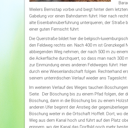
Bara
Weilers Bernistap vorbei und biegt hinter dem letzte
Gabelung vor einen Bahndamm führt. Hier nach rech
alte Eisenbahnüberführung unterqueren, der Straße b
einer guten Fernsicht führt.
Die Querstraße bildet hier die belgisch-luxemburgisc
den Feldweg rechts ein. Nach 400 m ist Grenzkegel Nr
abbiegenden Weg nehmen, der nach 500 m zu einem Fel
die Ackerfläche durchquert, so dass man nach 300 m
zur Einmündung eines anderen Feldweges führt. Hier 
durch eine Wiesenlandschaft folgen. Rechterhand er
seinem unterirdischen Verlauf wieder ans Tageslicht
Im weiteren Verlauf des Weges tauchen Böschungen 
Seite. Der Böschung bis zu einem Pfad folgen, der di
Böschung, dann in die Böschung bis zu einem Holzst
anderen Ufer beginnt der Anstieg der gegenüberliege
Böschung weiter in die Ortschaft Hoffelt. Dort, wo de
Weg aus dem Kanal hoch und führt auf den Platz obe
erinnern, wo der Kanal das Dorfbild noch mehr best