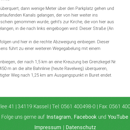
überquert, dann wenige Meter über den Parkplatz gehen und
laufenden Kanals gelangen, der von hier weiter ins
schein genommen wurde, geht’s zur Kirche, die von hier aus
elangen, in die nach links eingebogen wird. Dieser Straße (An
olgen und hier in die rechte Abzweigung einbiegen. Dieser
ens führt zu einer weiteren Wegegabelung mit einem
inbiegen, der nach 1,5 km an eine Kreuzung bei Grenzkegel Nr.
50 m an die alte Bahnlinie (heute Ravelweg) überqueren,
stigter Weg nach 1,25 km am Ausgangspunkt in Buret endet.
lee 41 | 34119 Kassel | Tel: 0561 400498-0 | Fax: 0561 40
Folge uns gerne auf
Instagram
,
Facebook
und
YouTube
Impressum
|
Datenschutz