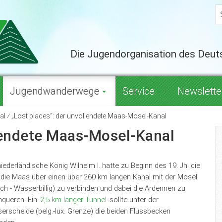
Die Jugendorganisation des Deu
Jugendwanderwege
Service
Newslette
al ⁄ „Lost places“: der unvollendete Maas-Mosel-Kanal
llendete Maas-Mosel-Kanal
iederländische König Wilhelm I. hatte zu Beginn des 19. Jh. die
, die Maas über einen über 260 km langen Kanal mit der Mosel
ich - Wasserbillig) zu verbinden und dabei die Ardennen zu
hqueren. Ein
2,5 km langer Tunnel
sollte unter der
erscheide (belg.-lux. Grenze) die beiden Flussbecken