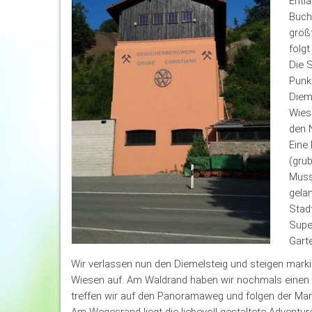
Entla
Bucht
größ
folg
Die S
Punkt
Diem
Wiese
den 
Eine
(grub
Muss
gelan
Stad
Supe
Garte
Wir verlassen nun den Diemelsteig und steigen mark
Wiesen auf. Am Waldrand haben wir nochmals einen h
treffen wir auf den Panoramaweg und folgen der Mar
Am Wegesrand liegt die liebevoll gestaltete Adventu