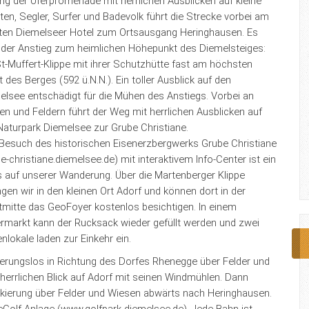
ng der Uferpromenade mit herrlichen Ausblicken auf kleine
en, Segler, Surfer und Badevolk führt die Strecke vorbei am
ten Diemelseer Hotel zum Ortsausgang Heringhausen. Es
t der Anstieg zum heimlichen Höhepunkt des Diemelsteiges:
t-Muffert-Klippe mit ihrer Schutzhütte fast am höchsten
 des Berges (592 ü.N.N.). Ein toller Ausblick auf den
elsee entschädigt für die Mühen des Anstiegs. Vorbei an
n und Feldern führt der Weg mit herrlichen Ausblicken auf
Naturpark Diemelsee zur Grube Christiane.
 Besuch des historischen Eisenerzbergwerks Grube Christiane
e-christiane.diemelsee.de) mit interaktivem Info-Center ist ein
 auf unserer Wanderung. Über die Martenberger Klippe
gen wir in den kleinen Ort Adorf und können dort in der
tmitte das GeoFoyer kostenlos besichtigen. In einem
rmarkt kann der Rucksack wieder gefüllt werden und zwei
nlokale laden zur Einkehr ein.
ierungslos in Richtung des Dorfes Rhenegge über Felder und
errlichen Blick auf Adorf mit seinen Windmühlen. Dann
kierung über Felder und Wiesen abwärts nach Heringhausen.
reGolf-Anlage (www.golfpark-diemelsee.de). Jede Bahn ist