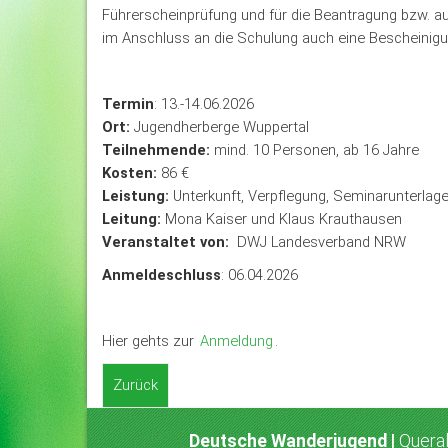
Führerscheinprüfung und für die Beantragung bzw. au
im Anschluss an die Schulung auch eine Bescheinigun
Termin
: 13.-14.06.2026
Ort:
Jugendherberge Wuppertal
Teilnehmende:
mind. 10 Personen, ab 16 Jahre
Kosten:
86 €
Leistung:
Unterkunft, Verpflegung, Seminarunterlage
Leitung:
Mona Kaiser und Klaus Krauthausen
Veranstaltet von:
DWJ Landesverband NRW
Anmeldeschluss
: 06.04.2026
Hier gehts zur
Anmeldung
.
Zurück
Deutsche Wanderjugend |
Queral