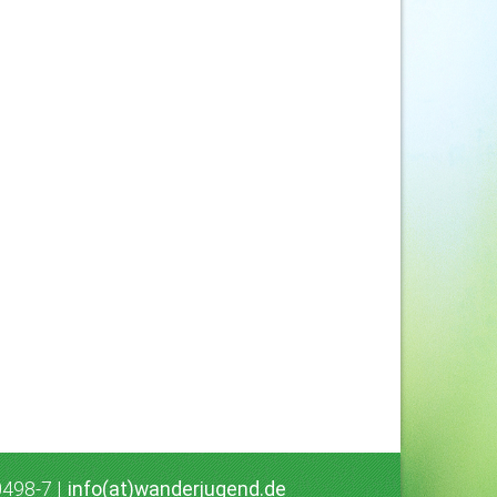
0498-7 |
info(at)wanderjugend.de