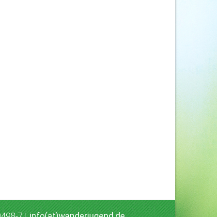
0498-7 |
info(at)wanderjugend.de