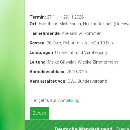
Termin:
27.11. – 29.11.2026
Ort:
Forsthaus Michelbuch, Neckarsteinach (Odenwa
Teilnehmende
: Alle sind willkommen.
Kosten:
30 Euro, Rabatt mit JuLeiCa 10 Euro
Leistungen
: Unterkunft und Verpflegung
Leitung:
Maike Gillwaldt, Wiebke Zimmermann
Anmeldeschluss:
25.10.2025
Veranstaltet von:
DWJ Bundesverband
Hier gehts zur
Anmeldung
.
Zurück
Deutsche Wanderjugend |
Queral