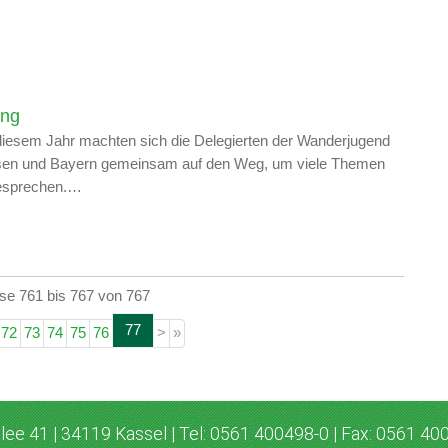
ung
diesem Jahr machten sich die Delegierten der Wanderjugend
en und Bayern gemeinsam auf den Weg, um viele Themen
besprechen.…
se 761 bis 767 von 767
77
72
73
74
75
76
>
»
lee 41 | 34119 Kassel | Tel: 0561 400498-0 | Fax: 0561 40