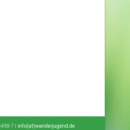
0498-7 |
info(at)wanderjugend.de